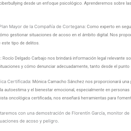
l ciberbullying desde un enfoque psicológico. Aprenderemos sobre la
lan Mayor de la Compañía de Cortegana:
Como experto en segur
cómo gestionar situaciones de acoso en el ámbito digital. Nos prop
 este tipo de delitos.
o:
Rocío Delgado Carbajo nos brindará información legal relevante sobr
tuaciones y cómo denunciar adecuadamente, tanto desde el punto de
a Certificada:
Mónica Camacho Sánchez nos proporcionará una pe
la autoestima y el bienestar emocional, especialmente en personas q
sta oncológica certificada, nos enseñará herramientas para fomenta
ntaremos con una demostración de Florentín García, monitor de
tuaciones de acoso y peligro.