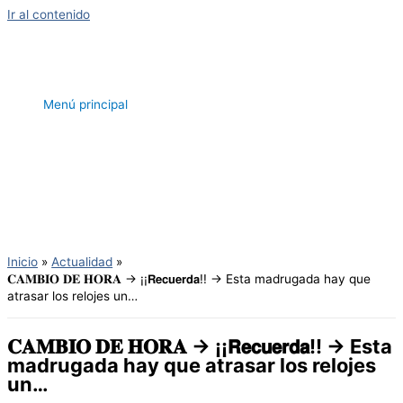
Ir al contenido
Menú principal
Inicio
Actualidad
𝐂𝐀𝐌𝐁𝐈𝐎 𝐃𝐄 𝐇𝐎𝐑𝐀 → ¡¡𝗥𝗲𝗰𝘂𝗲𝗿𝗱𝗮!! → Esta madrugada hay que
atrasar los relojes un…
𝐂𝐀𝐌𝐁𝐈𝐎 𝐃𝐄 𝐇𝐎𝐑𝐀 → ¡¡𝗥𝗲𝗰𝘂𝗲𝗿𝗱𝗮!! → Esta
madrugada hay que atrasar los relojes
un…