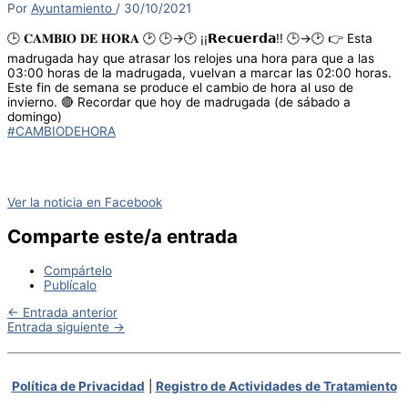
Por
Ayuntamiento
/
30/10/2021
🕒 𝐂𝐀𝐌𝐁𝐈𝐎 𝐃𝐄 𝐇𝐎𝐑𝐀 🕑 🕒→🕑 ¡¡𝗥𝗲𝗰𝘂𝗲𝗿𝗱𝗮!! 🕒→🕑 👉 Esta
madrugada hay que atrasar los relojes una hora para que a las
03:00 horas de la madrugada, vuelvan a marcar las 02:00 horas.
Este fin de semana se produce el cambio de hora al uso de
invierno. 🔴 Recordar que hoy de madrugada (de sábado a
domingo)
#CAMBIODEHORA
Ver la noticia en Facebook
Comparte este/a entrada
Compártelo
Publícalo
←
Entrada anterior
Entrada siguiente
→
Política de Privacidad
|
Registro de Actividades de Tratamiento