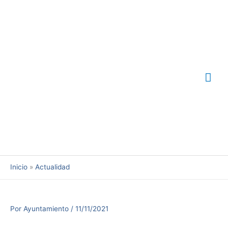
Ir
Me
al
contenido
prin
Inicio
Actualidad
Por
Ayuntamiento
/
11/11/2021