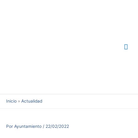
Ir
Me
al
contenido
prin
Inicio
Actualidad
Por
Ayuntamiento
/
22/02/2022