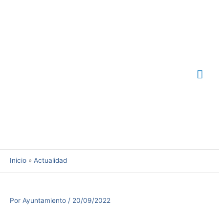
Ir
Me
al
contenido
prin
Inicio
Actualidad
Por
Ayuntamiento
/
20/09/2022