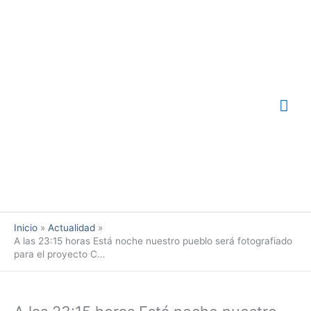
Ir
Me
al
contenido
prin
Inicio
Actualidad
A las 23:15 horas Está noche nuestro pueblo será fotografiado
para el proyecto C…