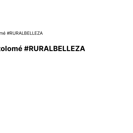
lomé #RURALBELLEZA
rtolomé #RURALBELLEZA