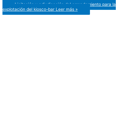
Licitación y adjudicación del arrendamiento para la
explotación del kiosco-bar
Leer más »