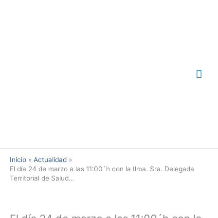
Ir
Me
al
contenido
prin
Inicio
Actualidad
El día 24 de marzo a las 11:00´h con la Ilma. Sra. Delegada
Territorial de Salud…