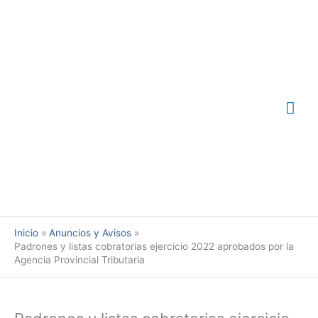
Ir
Me
al
contenido
prin
Inicio
Anuncios y Avisos
Padrones y listas cobratorias ejercicio 2022 aprobados por la
Agencia Provincial Tributaria