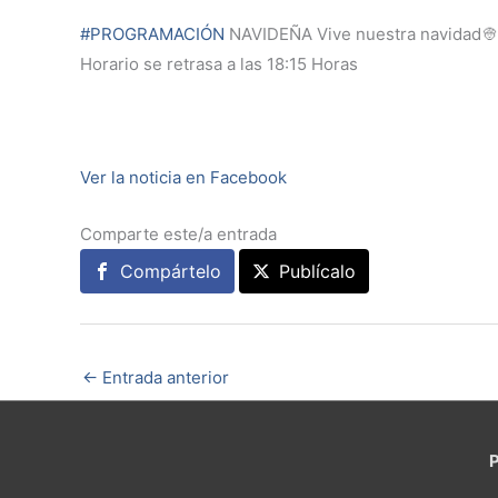
#PROGRAMACIÓN
NAVIDEÑA Vive nuestra navidad👳👳🏿‍
Horario se retrasa a las 18:15 Horas
Ver la noticia en Facebook
Comparte este/a entrada
Compártelo
Publícalo
←
Entrada anterior
P