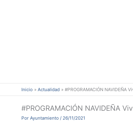
Ir
al
contenido
Inicio
Actualidad
#PROGRAMACIÓN NAVIDEÑA Vive n
#PROGRAMACIÓN NAVIDEÑA Vive n
Por
Ayuntamiento
/
26/11/2021