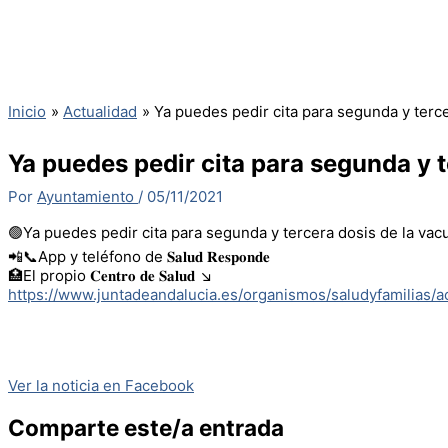
Inicio
Actualidad
Ya puedes pedir cita para segunda y terc
Ya puedes pedir cita para segunda y 
Por
Ayuntamiento
/
05/11/2021
🟢Ya puedes pedir cita para segunda y tercera dosis de la vac
📲📞App y teléfono de 𝐒𝐚𝐥𝐮𝐝 𝐑𝐞𝐬𝐩𝐨𝐧𝐝𝐞
🏥El propio 𝐂𝐞𝐧𝐭𝐫𝐨 𝐝𝐞 𝐒𝐚𝐥𝐮𝐝 ↘️
https://www.juntadeandalucia.es/organismos/saludyfamilias/ac
Ver la noticia en Facebook
Comparte este/a entrada