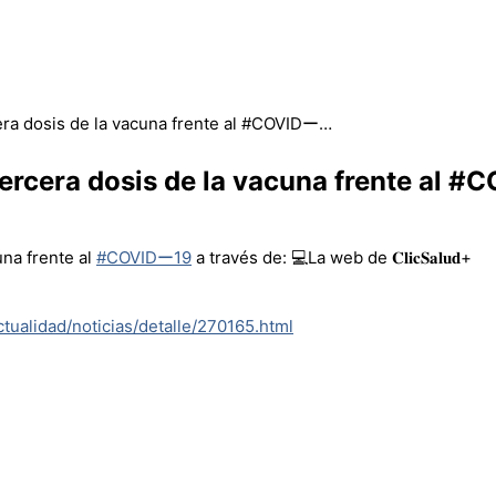
era dosis de la vacuna frente al #COVIDー…
tercera dosis de la vacuna frente al 
una frente al
#COVIDー19
a través de: 💻La web de 𝐂𝐥𝐢𝐜𝐒𝐚𝐥𝐮𝐝+
tualidad/noticias/detalle/270165.html