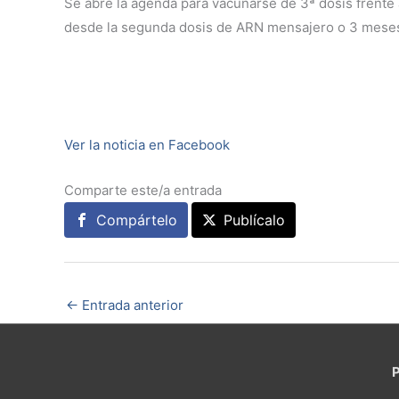
Se abre la agenda para vacunarse de 3ª dosis frente
desde la segunda dosis de ARN mensajero o 3 meses
Ver la noticia en Facebook
Comparte este/a entrada
Compártelo
Publícalo
←
Entrada anterior
P