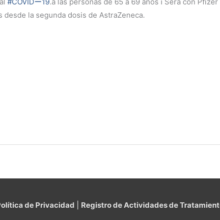
 al
#COVIDー19
.a las personas de 65 a 69 años ℹ️ Será con Pfi
 desde la segunda dosis de AstraZeneca.
olítica de Privacidad
|
Registro de Actividades de Tratamien