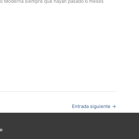
zer o Moderna siempre que hayan pasado 6 meses
Entrada siguiente
→
to